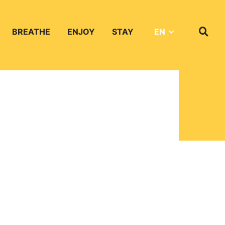
BREATHE
ENJOY
STAY
EN
Search
on
website