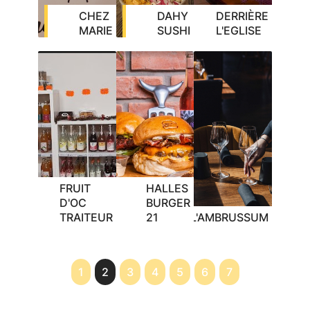
CHEZ
DAHY
DERRIÈRE
MARIE
SUSHI
L'EGLISE
FRUIT
HALLES
D'OC
BURGER
TRAITEUR
21
L'AMBRUSSUM
1
2
3
4
5
6
7