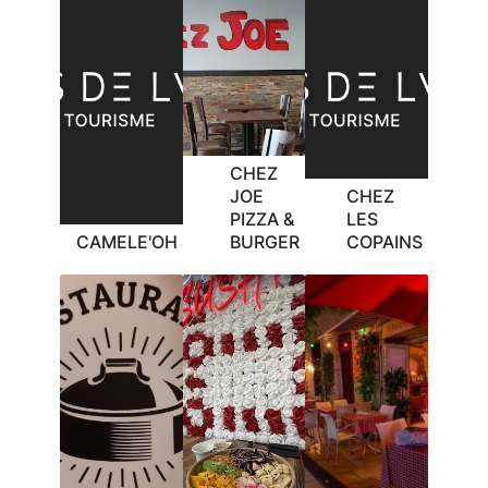
de
la
recherche
CHEZ
JOE
CHEZ
PIZZA &
LES
CAMELE'OH
BURGER
COPAINS